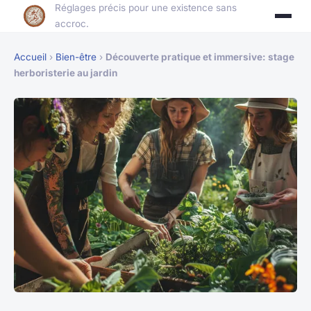
Réglages précis pour une existence sans
accroc.
Accueil
›
Bien-être
›
Découverte pratique et immersive: stage
herboristerie au jardin