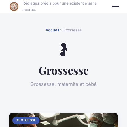
Réglages précis pour une existence sans
accroc.
Accueil
› Grossesse
🤰
Grossesse
Grossesse, maternité et bébé
GROSSESSE