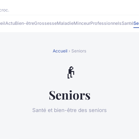
croc.
eil
Actu
Bien-être
Grossesse
Maladie
Minceur
Professionnels
Santé
Se
Accueil
› Seniors
👴
Seniors
Santé et bien-être des seniors