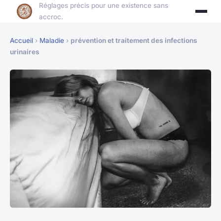
Réglages précis pour une existence sans
accroc.
Accueil
›
Maladie
›
prévention et traitement des infections
urinaires