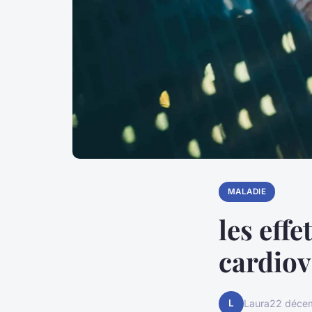
MALADIE
les effe
cardiov
L
Laura
22 déce