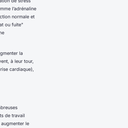
ation de stress
omme l’adrénaline
ction normale et
t ou fuite"
ème
ugmenter la
nt, à leur tour,
rise cardiaque),
mbreuses
s de travail
à augmenter le