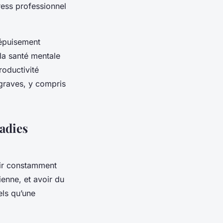
ress professionnel
 épuisement
la santé mentale
roductivité
 graves, y compris
ladies
tir constamment
ienne, et avoir du
els qu’une