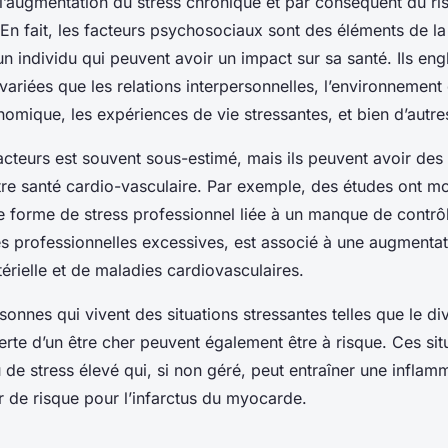
l’augmentation du stress chronique et par conséquent du ri
En fait, les facteurs psychosociaux sont des éléments de la 
n individu qui peuvent avoir un impact sur sa santé. Ils en
ariées que les relations interpersonnelles, l’environnement d
omique, les expériences de vie stressantes, et bien d’autre
acteurs est souvent sous-estimé, mais ils peuvent avoir des 
re santé cardio-vasculaire. Par exemple, des études ont mo
ne forme de stress professionnel liée à un manque de contrôl
 professionnelles excessives, est associé à une augmentat
érielle et de maladies cardiovasculaires.
onnes qui vivent des situations stressantes telles que le div
rte d’un être cher peuvent également être à risque. Ces sit
 de stress élevé qui, si non géré, peut entraîner une inflam
ur de risque pour l’infarctus du myocarde.