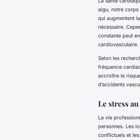
La santé cardiaque
aigu, notre corps
qui augmentent la
nécessaire. Cepen
constante peut en
cardiovasculaire.
Selon les recherch
fréquence cardiaq
accroître le risq
d’accidents vascu
Le stress au
La vie profession
personnes. Les lon
conflictuels et l