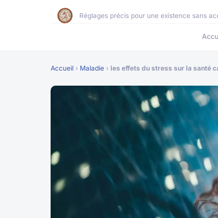
Réglages précis pour une existence sans ac
Accu
Accueil
›
Maladie
›
les effets du stress sur la santé 