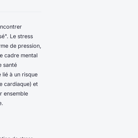
encontrer
sé". Le stress
yme de pression,
le cadre mental
e santé
 lié à un risque
e cardiaque) et
er ensemble
e.