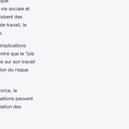
sque
vie sociale et
globent des
e travail, le
s.
implications
ntré que le "job
e sur son travail
ion du risque
orce, le
uations peuvent
mation des