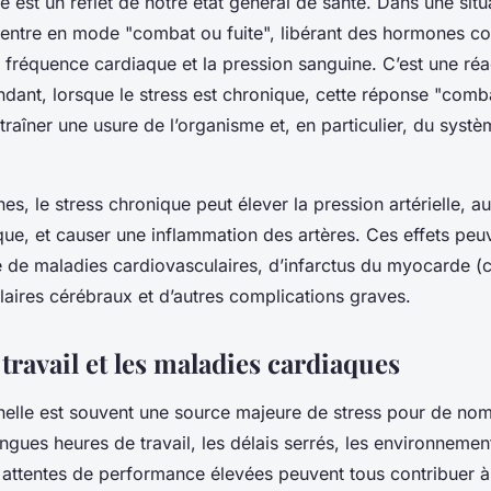
 est un reflet de notre état général de santé. Dans une situ
 entre en mode "combat ou fuite", libérant des hormones c
 fréquence cardiaque et la pression sanguine. C’est une réa
dant, lorsque le stress est chronique, cette réponse "comba
traîner une usure de l’organisme et, en particulier, du syst
es, le stress chronique peut élever la pression artérielle, a
ue, et causer une inflammation des artères. Ces effets peuve
ue de maladies cardiovasculaires, d’infarctus du myocarde (c
laires cérébraux et d’autres complications graves.
 travail et les maladies cardiaques
nelle est souvent une source majeure de stress pour de no
gues heures de travail, les délais serrés, les environnement
es attentes de performance élevées peuvent tous contribuer 