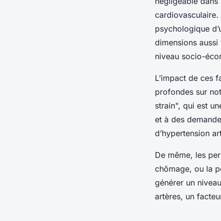
négligeable dans 
cardiovasculaire. 
psychologique d’u
dimensions aussi v
niveau socio-écon
L’impact de ces f
profondes sur not
strain", qui est u
et à des demandes
d’hypertension art
De même, les pers
chômage, ou la pe
générer un niveau
artères, un facte