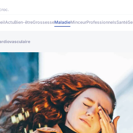
croc.
eil
Actu
Bien-être
Grossesse
Maladie
Minceur
Professionnels
Santé
Se
cardiovasculaire