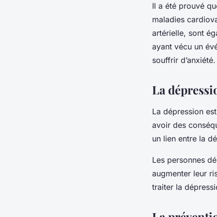
Il a été prouvé q
maladies cardiova
artérielle, sont 
ayant vécu un év
souffrir d’anxiété.
La dépressio
La dépression est
avoir des conséqu
un lien entre la 
Les personnes dép
augmenter leur ri
traiter la dépres
La préventi