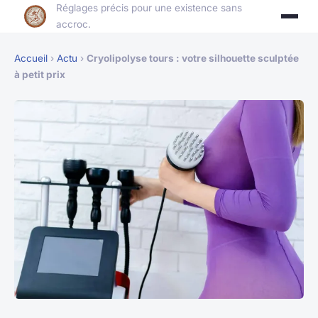
Réglages précis pour une existence sans
accroc.
Accueil
›
Actu
›
Cryolipolyse tours : votre silhouette sculptée
à petit prix