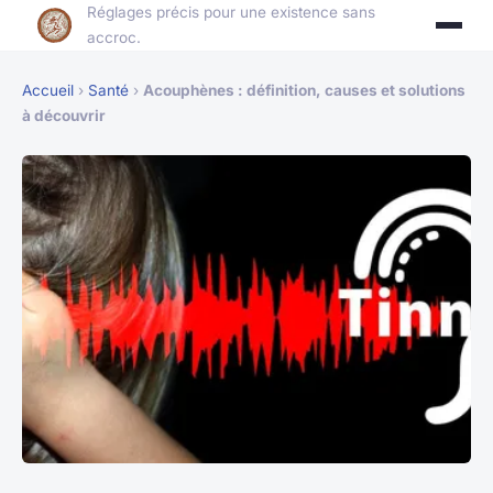
Réglages précis pour une existence sans
accroc.
Accueil
›
Santé
›
Acouphènes : définition, causes et solutions
à découvrir